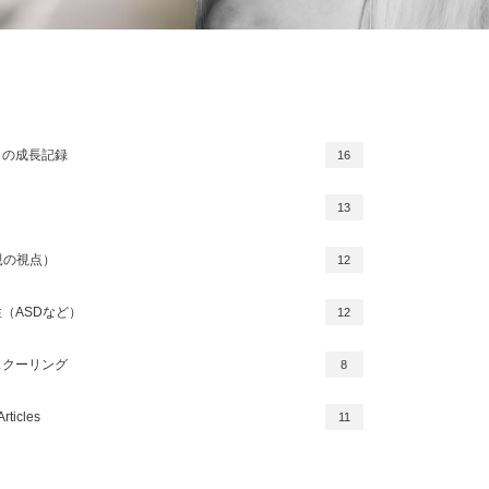
HSP Overthinking as a Survival Strategy
Dの違いとは？敏感な子どもの
この成長記録
16
け方【体験から解説】
13
親の視点）
12
（ASDなど）
12
スクーリング
8
Articles
11