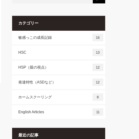
カテゴリー
敏感っこの成長記録
16
HSC
13
HSP（親の視点）
12
発達特性（ASDなど）
12
ホームスクーリング
8
English Articles
11
最近の記事