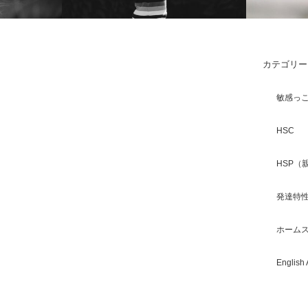
カテゴリー
Child: A
HSCと発達障害が重なるとき｜敏感な子
HSCとAS
敏感っ
の困りごと
特徴と見分
HSC
HSP（
発達特性
ホーム
English 