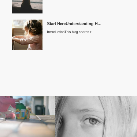
Start HereUnderstanding H…
IntroductionThis blog shares r…
成長記録
HSP（親の視点）