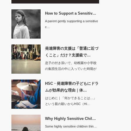
How to Support a Sensitiv…
A parent gently supporting a sensitive
c…
発達障害の支援は「普通に近づ
くこと」だけ？支援級で…
息子の付き添いで、幼稚園や小学校
の集団生活の中に入っていた時期が
ありま…
HSC・発達障害の子どもにドラ
ムが効果的な理由｜体…
はじめに｜「何かできることは…」
という親の願いからHSC（Hi…
Why Highly Sensitive Chil…
Some highly sensitive children thin…