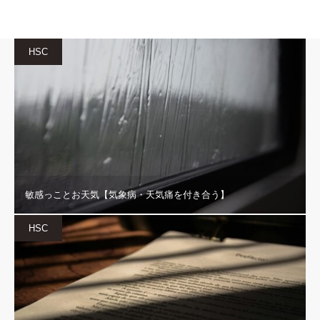
HSC
敏感っことお天気【気象病・天気痛を付き合う】
HSC