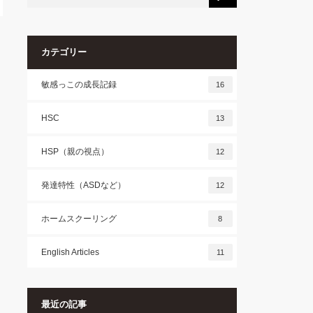
カテゴリー
敏感っこの成長記録
16
HSC
13
HSP（親の視点）
12
発達特性（ASDなど）
12
ホームスクーリング
8
English Articles
11
最近の記事