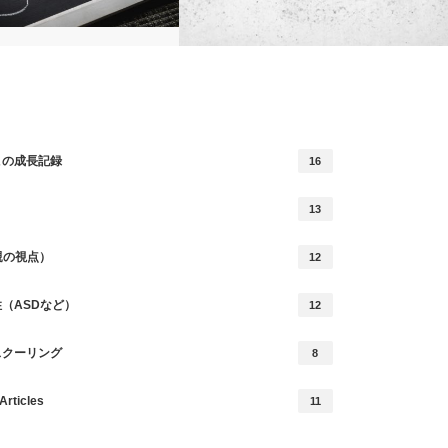
習いごと【HSC・ASD】
自閉症・診断のメリット【HSC＋ASDを
この成長記録
16
疑う場合】
13
親の視点）
12
（ASDなど）
12
スクーリング
8
Articles
11