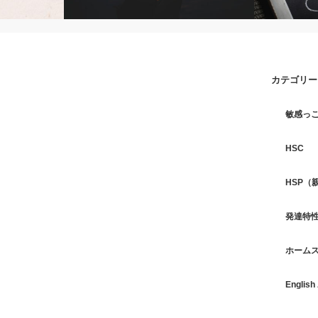
When Sensitivity Was Not t…
不安に役立つ
カテゴリー
敏感っ
HSC
HSP（
発達特性
ホーム
English 