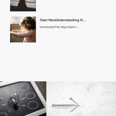
Start HereUnderstanding H…
IntroductionThis blog shares r…
ーリング
敏感っこの成長記録