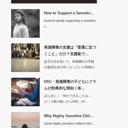
How to Support a Sensitiv…
A parent gently supporting a sensitive
c…
発達障害の支援は「普通に近づ
くこと」だけ？支援級で…
息子の付き添いで、幼稚園や小学校
の集団生活の中に入っていた時期が
ありま…
HSC・発達障害の子どもにドラ
ムが効果的な理由｜体…
はじめに｜「何かできることは…」
という親の願いからHSC（Hi…
Why Highly Sensitive Chil…
Some highly sensitive children thin…